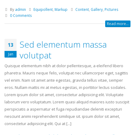
By
admin
Equipollent
,
Markup
Content
,
Gallery
,
Pictures
0 Comments
Read more...
Sed elementum massa
13
volutpat
Jan
Quisque elementum nibh at dolor pellentesque, a eleifend libero
pharetra. Mauris neque felis, volutpat nec ullamcorper eget, sagittis
vel enim. Nam sit amet ante egestas, gravida tellus vitae, semper
eros. Nullam mattis mi at metus egestas, in porttitor lectus sodales.
Lorem ipsum dolor sit amet, consectetur adipisicing elit. Voluptate
laborum vero voluptatum. Lorem quasi aliquid maiores iusto suscipit
perspiciatis a aspernatur et fuga repudiandae deleniti excepturi
nesciunt animi reprehenderit similique sit. ipsum dolor sit amet,
consectetur adipisicing elit. Qui at [...]