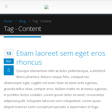
Home
Blog
Tag -
Content
Tag - Content
Etiam laoreet sem eget eros
13
rhoncus
Mar
Quisque elementum nibh at dolor pellentesque, a eleifend
libero pharetra. Mauris neque felis, volutpat nec
ullamcorper eget, sagittis vel enim. Nam sit amet ante egestas,
gravida tellus vitae, semper eros. Nullam mattis mi at metus egestas,
in porttitor lectus sodales. Lorem ipsum dolor sit amet, consectetur
adipisicing elit. Voluptate laborum vero voluptatum. Lorem quasi
aliquid maiores iusto suscipit perspiciatis a aspernatur et fuga