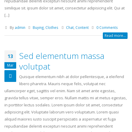
repudiandae deleniti excepturi nesciunt animi reprehenderit
similique sit. ipsum dolor sit amet, consectetur adipisicing elit. Qui at
[...]
By
admin
Buying
,
Clothes
Chat
,
Content
0 Comments
Read more...
Sed elementum massa
13
volutpat
Mar
Quisque elementum nibh at dolor pellentesque, a eleifend
libero pharetra. Mauris neque felis, volutpat nec
ullamcorper eget, sagittis vel enim. Nam sit amet ante egestas,
gravida tellus vitae, semper eros. Nullam mattis mi at metus egestas,
in porttitor lectus sodales. Lorem ipsum dolor sit amet, consectetur
adipisicing elit. Voluptate laborum vero voluptatum. Lorem quasi
aliquid maiores iusto suscipit perspiciatis a aspernatur et fuga
repudiandae deleniti excepturi nesciunt animi reprehenderit