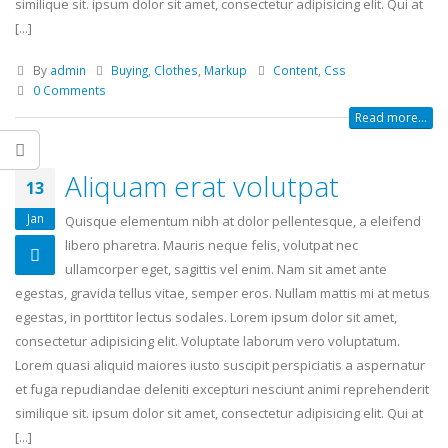
similique sit. ipsum dolor sit amet, consectetur adipisicing elit. Qui at
[...]
By
admin
Buying
,
Clothes
,
Markup
Content
,
Css
0 Comments
Read more...
Aliquam erat volutpat
13
Jan
Quisque elementum nibh at dolor pellentesque, a eleifend
libero pharetra. Mauris neque felis, volutpat nec
ullamcorper eget, sagittis vel enim. Nam sit amet ante
egestas, gravida tellus vitae, semper eros. Nullam mattis mi at metus
egestas, in porttitor lectus sodales. Lorem ipsum dolor sit amet,
consectetur adipisicing elit. Voluptate laborum vero voluptatum.
Lorem quasi aliquid maiores iusto suscipit perspiciatis a aspernatur
et fuga repudiandae deleniti excepturi nesciunt animi reprehenderit
similique sit. ipsum dolor sit amet, consectetur adipisicing elit. Qui at
[...]